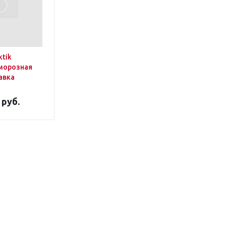
ktik
морозная
авка
 руб.