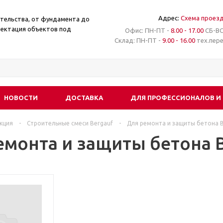
Адрес:
Схема проез
ительства, от фундамента до
лектация объектов под
Офис: ПН-ПТ -
8.00 - 17.00
СБ-ВС
Склад: ПН-ПТ -
9.00 - 16.00
тех.пер
НОВОСТИ
ДОСТАВКА
ДЛЯ ПРОФЕССИОНАЛОВ И
кция
-
Строительные смеси Bergauf
-
Для ремонта и защиты бетона 
емонта и защиты бетона 