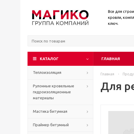
Все для стро
кровли, комп
ключ.
КАТАЛОГ
ГЛАВНАЯ
Теплоизоляция
Главная
-
Проду
Для р
Рулонные кровельные
гидроизоляционные
материалы
Мастика битумная
Праймер битумный